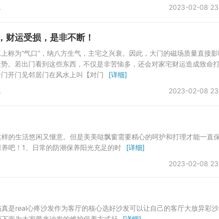
水
2023-02-08 23
，财运受损，是非不断！
上称为“气口”，纳八方生气，主宅之兴衰。因此，大门的磁场质量直接影
运势。若出门看到这些东西，不仅是非苦恼多，还会对家宅财运造成致命
居门开门见邻居门在风水上叫【对门
[详细]
水
2023-02-08 23
这样的生活悠闲又惬意。但是美美哒飘窗需要精心的呵护和打理才能一直
养吧！1、日常的防潮保养阳光充足的时
[详细]
2023-02-08 23
真是real心疼沙发作为客厅的核心选好沙发可以让自己的客厅大放异彩沙
丽下面为大家带来沙发的维护保养方式赶
[详细]