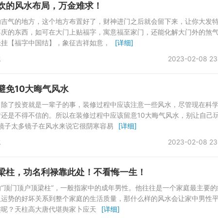
欢的风水布局，万金难求！
纳吉气的地方，这个地方布置好了，财神进门之后就会留下来，让你大发
喜庆的东西，如可在大门上贴福字，寓意福至家门，还能化解大门外的煞
悬挂【福字中国结】，象征吉祥如意，
[详细]
水
2023-02-08 23
避免10大晦气风水
了除了投资就是一辈子的事，装修过程中应该注意一些风水，尽管现在科
还是不得不信的。所以在装修过程中应该留意10大晦气风水，别让自己
镜子太多镜子在风水来说它很阴寒容易
[详细]
水
2023-02-08 23
梁柱，功名利禄靠此处！不看悔一生！
“顶门顶户顶梁柱”，一般指家中的成年男性。他往往是一个家庭最主要的
人运势的好坏关系到整个家庭的生活质量，那什么样的风水会让家中男性
连呢？天柱高大唐代堪舆家卜应天
[详细]