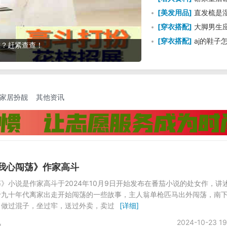
[
美发用品
]
直发梳是
[
穿衣搭配
]
大脚男生
[
穿衣搭配
]
aj的鞋子
看见这些必破财！
家居扮靓
其他资讯
我心闯荡》作家高斗
》小说是作家高斗于2024年10月9日开始发布在番茄小说的处女作，讲
于九十年代离家出走开始闯荡的一些故事，主人翁单枪匹马出外闯荡，南
，做过混子，坐过牢，送过外卖，卖过
[详细]
讯
2024-10-23 19