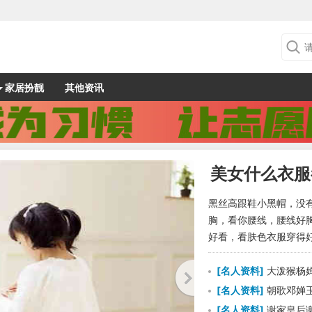
家居扮靓
其他资讯
美女什么衣服
黑丝高跟鞋小黑帽，没
胸，看你腰线，腰线好
好看，看肤色衣服穿得好
[
名人资料
]
大泼猴杨婵
[
名人资料
]
朝歌邓婵玉
[
名人资料
]
谢家皇后谢