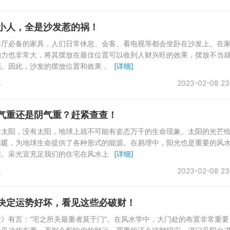
小人，全是沙发惹的祸！
客厅必备的家具，人们日常休息、会客、看电视等都会坐卧在沙发上。在
响力也非常大，将其摆放在最佳位置可以收到人财兴旺的效果，摆放不当
顺。因此，沙发的摆放位置和效果，
[详细]
水
2023-02-08 23
气重还是阴气重？赶紧查查！
靠太阳，没有太阳，地球上就不可能有姿态万千的生命现象。太阳的光芒
温暖，为地球生命提供了各种形式的能源。在易理中，阳光也是重要的风
凶。采光宜充足我们的住宅在风水上
[详细]
水
2023-02-08 23
决定运势好坏，看见这些必破财！
》有言：“宅之所关最重者莫于门”。在风水学中，大门处的布置非常重要