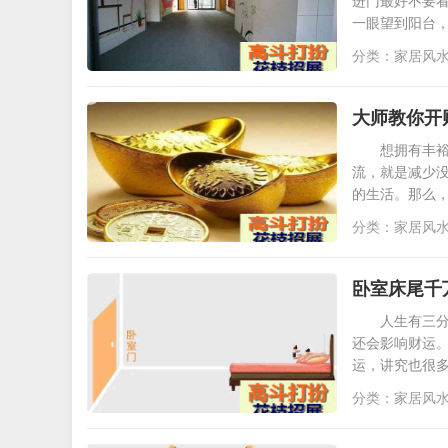
进门最好不要
一眼望到阳台
分类：
家居风
大师教你开
想拥有丰
流，就是减少
的生活。那么
分类：
家居风
卧室床尾千
人生有三
还会影响财运。
运，讲究也很
分类：
家居风