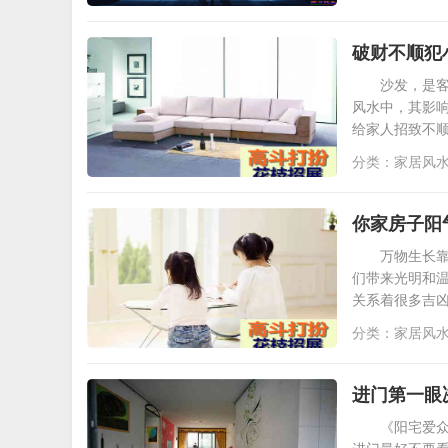
破财不顺犯
沙发，是
风水中，其影
给家人招致不
分类：
家居风
你家房子阳
万物生长
们带来光明和
关系着很多吉
分类：
家居风
进门第一眼
《阳宅爱众