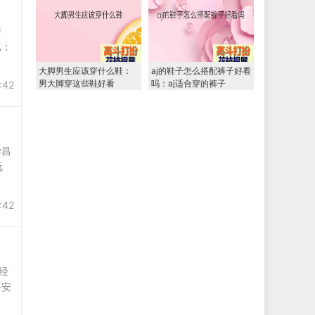
特
气；
大脚男生应该穿什么鞋：
aj的鞋子怎么搭配裤子好看
男大脚穿这些鞋好看
吗：aj适合穿的裤子
:42
学昌
玩
:42
经
平安