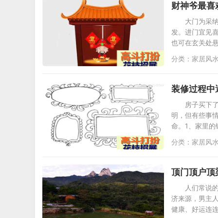
财神爷最喜
大门为采
发。进门宜见
也可在玄关处
分类：
家居风
装修过程中
房子买下
明，但有些事情
命。1、家里的
分类：
家居风
顶门顶户顶
人们常说的
济来源，男主
健康、好运连