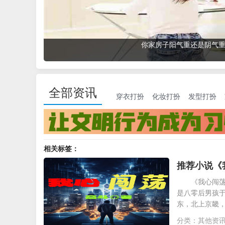
进门第一眼决定运势好坏，
全部资讯
穿衣打扮
化妆打扮
发型打扮
相关标签：
推荐小说《
《我心闯荡
是八零后男孩
东，北上京畿
分类：
其他资