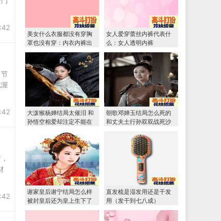
进门
:42
美女什么衣服都没有穿胸
女人爱穿蕾丝内裤代表什
罩也没有穿：内衣内裤出
么：女人透明内裤
口
；节
优渥
:42
大泼猴杨婵结局太催泪 和
朝歌邓婵玉结局怎么死的
孙悟空相爱却注定不能在
和丈夫土行孙双双战死沙
一起
场
情，
财
谢家皇后谢宁结局怎么样
直发梳是湿发用还是干发
:42
被封皇后还为皇上生下了
用（发干到七八成）
一个儿子