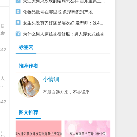
大江大河冯欣欣的结局怎么样 雷东宝第三任妻子也难逃离婚命运
化妆品批号在哪里找 条形码识别产地
女生头发剪齐好还是层次好 发型师：这4种人不适合剪层次
家居
就会
为什么男人穿丝袜很舒服：男人穿女式丝袜
标签云
:42
推荐作者
给人
小情调
水，
有朋自远方来，不亦说乎
:42
图文推荐
，