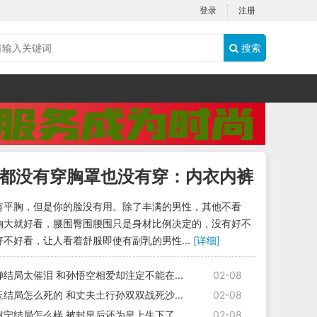
登录
注册
搜索
都没有穿胸罩也没有穿：内衣内裤
出口
有平胸，但是你的脸没有用。除了丰满的男性，其他不看
胸大就好看，腰围臀围腰围只是身材比例决定的，没有好不
不好看，让人看着舒服即使有副乳的男性...
[详细]
结局太催泪 和孙悟空相爱却注定不能在...
02-08
结局怎么死的 和丈夫土行孙双双战死沙...
02-08
宁结局怎么样 被封皇后还为皇上生下了...
02-08