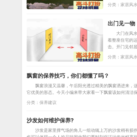
分类：
家居风
出门见一物
大门在风水
着整座住宅的
击。开门见邻
分类：
家居风
飘窗的保养技巧，你们都懂了吗？
飘窗浪漫又温馨，午后阳光透过精美的飘窗洒进来，
它优美的形态。今天小编来带大家看一下飘窗该如何清洁保
分类：
保养建议
沙发如何维护保养?
沙发是家里撑气场的角儿一组动辄上万的沙发稍有损伤
也可以体现一个人的品味因此我们要时刻保证沙发光鲜亮