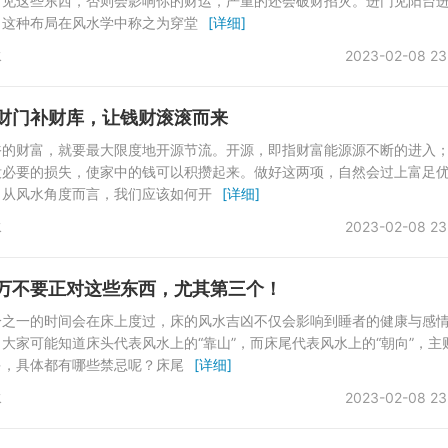
看见这些东西，否则会影响你的财运，严重的还会破财招灾。进门见阳台
，这种布局在风水学中称之为穿堂
[详细]
水
2023-02-08 23
财门补财库，让钱财滚滚而来
裕的财富，就要最大限度地开源节流。开源，即指财富能源源不断的进入
没必要的损失，使家中的钱可以积攒起来。做好这两项，自然会过上富足
，从风水角度而言，我们应该如何开
[详细]
水
2023-02-08 23
万不要正对这些东西，尤其第三个！
分之一的时间会在床上度过，床的风水吉凶不仅会影响到睡者的健康与感
大家可能知道床头代表风水上的“靠山”，而床尾代表风水上的“朝向”，主
多，具体都有哪些禁忌呢？床尾
[详细]
水
2023-02-08 23