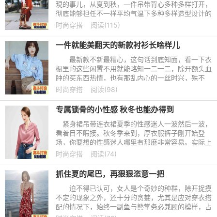
現的事儿，从夏到秋，一件吊带背心多种多样打开，
彻底能够担任不一样平均气温下多种多样造型设计的
设计风格打造出，外套搭配外穿单杀总会有一样就是
时尚穿搭
阅读(115)
你的菜，性感吊带
一件就能美翻天的新款衬衫长啥样儿
最新款不新最糟心，这句话到底知面，看一下衣
橱里的这些闲置不用就能略知一二一二，除开额头血
肿的买东西热情，也有那乱内心的一丝时兴，殊不
知，光有这种是不足的，沒有品味铺底的时兴便是俗
时尚穿搭
阅读(98)
话说得好的绣花枕头
专属锁骨的小性感 秋冬也能办得到
紧身裙吊带连衣裙夏季的性感迷人一波然后一波，
看着目不暇接。秋冬季来到，厚衣服裤子刚开始登
场，你要想的性感迷人哪里有那麼非常容易。实际上
无须外露过多，却不知道欲语还羞才算是具备引诱
时尚穿搭
阅读(74)
的，颈部充足性感迷人
抓住夏的尾巴，再狠狠恣意一把
迫不得已认可，女人是个奇妙的种群，除开捉摸
不定的现象之外，还十分的贪婪，尤其是应对穿衣搭
配的情况下，始终一副鱼与熊掌务必兼顾的模样，占
有欲到没有朋友。好在，时节的更替必须時间，无需