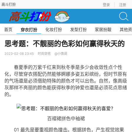
高斗打扮
登录
注册
首页
化妆打扮
发型打扮
家居扮靓
其他资
穿衣打扮
思考题：不靓丽的色彩如何赢得秋天的
2023-02-08 23:45
时尚穿搭
@小情调
春夏季的万紫千红来到秋冬季是多少会收敛性点个性
化，尽管穿衣搭配仍然能够婀娜多姿五彩缤纷，但时节原有
的气场還是必须借助特殊的颜色才可以出色。自然，像高级
灰那样不亮丽的颜色能获得秋季的钟爱也還是必须花点思绪
的。
百褶裙拼色中袖裙
01 最先是要重视颜色撞击。根据拼色，产生视觉效果