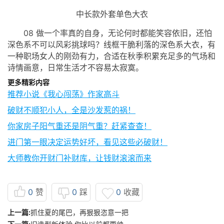
中长款外套单色大衣
08 做一个率真的自身，无论何时都能笑容依旧，还怕
深色系不可以风彩挑球吗？线框干脆利落的深色系大衣，有
一种职场女人的刚劲有力，合适在秋季积累充足多的气场和
诗情画意，日常生活才不容易太寂寞。
更多精彩内容
推荐小说《我心闯荡》作家高斗
破财不顺犯小人，全是沙发惹的祸！
你家房子阳气重还是阴气重？赶紧查查！
进门第一眼决定运势好坏，看见这些必破财！
大师教你开财门补财库，让钱财滚滚而来
0
赞
0
踩
0
收藏
上一篇:
抓住夏的尾巴，再狠狠恣意一把