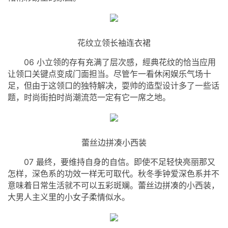
花纹立领长袖连衣裙
06 小立领的存有充满了层次感，經典花纹的恰当应用
让领口关键点变成门面担当。尽管乍一看休闲娱乐气场十
足，但由于这领口的独特解决，耍帅的造型设计多了一些话
题，时尚街拍时尚潮流范一定有它一席之地。
蕾丝边拼凑小西装
07 最终，要维持自身的自信。即使不足轻快亮丽那又
怎样，深色系的功效一样无可取代。秋冬季钟爱深色系并不
意味着日常生活就不可以五彩斑斓。蕾丝边拼凑的小西装，
大男人主义里的小女子柔情似水。