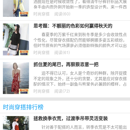
洒脱现在是时候收敛性了，看得清牛仔裤针织品大展
身手由内而外刚开始新一季的造型设计秀。来一件西
装外衣吧，让自身的小女人气魄提高一个层级，要保
时尚穿搭
阅读(60)
证比之前必须帅。
思考题：不靓丽的色彩如何赢得秋天的
春夏季的万紫千红来到秋冬季是多少会收敛性点
个性化，尽管穿衣搭配仍然能够婀娜多姿五彩缤纷，
但时节原有的气场還是必须借助特殊的颜色才可以出
色。自然，像高级灰那样不亮丽的颜色能获得秋季的
时尚穿搭
阅读(61)
钟爱也還是必须花
抓住夏的尾巴，再狠狠恣意一把
迫不得已认可，女人是个奇妙的种群，除开捉摸
不定的现象之外，还十分的贪婪，尤其是应对穿衣搭
配的情况下，始终一副鱼与熊掌务必兼顾的模样，占
有欲到没有朋友。好在，时节的更替必须時间，无需
时尚穿搭
阅读(72)
立刻作出选择，借
时尚穿搭排行榜
拯救换季衣荒，过渡季吊带灵活变装
针对善于配搭的人而言，转季衣荒是不太可能出