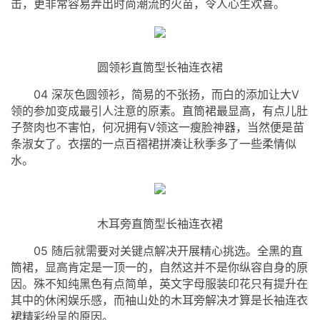
击，更非常容易弄出时尚潮流的火苗，令人心生欢喜。
圆领衫直筒型长袖连衣裙
04 深灰色圆领衫，简易的不张扬，而白的添加让大V
领的参加变成最引人注意的原素。直筒裙最显高，有点儿肚
子赘肉也不害怕，何况拥有V领这一瘦脸神器，当然便是苗
条淑女了。衣摆的一点百褶裙拼凑让秋季多了一些柔情似
水。
木耳旁直筒型长袖连衣裙
05 随后就需要对关键点解决开展精心挑选。全黑的直
筒裙，显高肯定是一顶一的，自然这并不是你纵容自身的原
因。殊不知纯黑色有点简单，英文字母服装印花只有提升在
其中的休闲娱乐感，而袖山处的木耳旁解决才算是长袖连衣
裙精彩纷呈的原因。