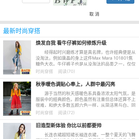
取 消
最新时尚穿搭
焕发自我 看牛仔裤如何修炼升级
经得起时兴磨练才算是真名牌，也许經典便是从
没淘汰，例如唐晶的身上这件Max Mara 101801焦
糖色大衣。牛仔裤子也是从没淘汰的品类之一，仅仅
和焦糖色大衣的坚持不懈不一样，牛仔裤子一直在持
时尚穿搭
阅读(70)
续修练升級，营造不一
秋季暖色调贴心奉上，人群中最闪亮
源于当然的秋天感暖色系具备浓浓太阳气氛，是
服装中的經典颜色，颜色虽然有注重但总体还算不上
很难，和绝大多数五颜六色一样，从简洁黑与白、同
类色、对比色组成、差距相碰难度系数慢慢增加，留
时尚穿搭
阅读(72)
意品类务求简约和
旧造型新体验 你比以前都要帅
长连衣裙超短裙长袖连衣裙，一整个夏天的飞舞