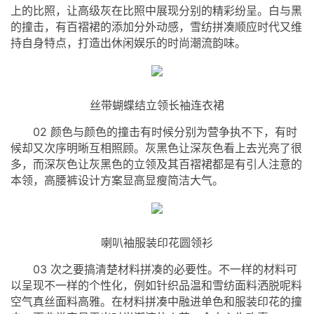
上的比照，让高级灰在比照中展现分别的精彩纷呈。白与黑
的撞击，有百褶裙的添加分外动感，雪纺拼凑顺应时代又维
持自身特点，打造出休闲娱乐的时尚潮流韵味。
丝带蝴蝶结立领长袖连衣裙
02 颜色与颜色的撞击有时候分别为营争执不下，有时
候却又次序明晰互相照顾。灰黑色让深灰色看上去光亮了很
多，而深灰色让灰黑色的立领及其百褶裙都是有引人注意的
本领，高腰裤设计方案显高显瘦简洁大气。
喇叭袖服装印花圆领衫
03 次之要搞清楚材料拼凑的必要性。不一样的材料可
以呈现不一样的个性化，例如针织品温和雪纺面料洒脱呢料
空气真丝面料高雅。在材料拼凑中融进单色和服装印花的撞