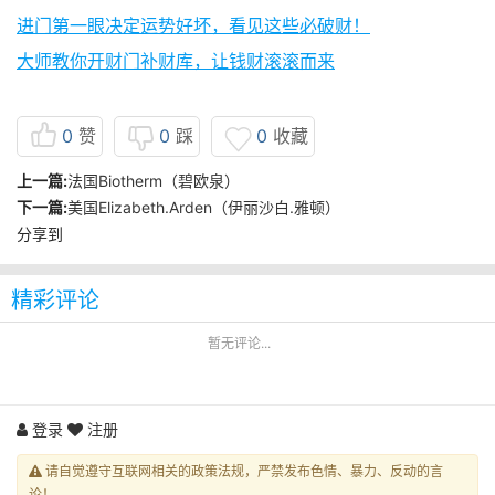
进门第一眼决定运势好坏，看见这些必破财！
大师教你开财门补财库，让钱财滚滚而来
0
赞
0
踩
0
收藏
上一篇:
法国Biotherm（碧欧泉）
下一篇:
美国Elizabeth.Arden（伊丽沙白.雅顿）
分享到
精彩评论
暂无评论...
登录
注册
请自觉遵守互联网相关的政策法规，严禁发布色情、暴力、反动的言
论！