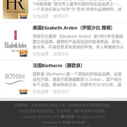
“HR赫莲娜 ”是世界上最早的国际性化妆品牌之一，
一个多世纪来以“科学”与“艺术”并举为品牌特色，成
为现代美容产业的发展榜样。品牌创始人赫莲娜 ·鲁
化妆品牌
阅读(82)
宾斯坦(Hel
美国Elizabeth.Arden（伊丽沙白.雅顿）
伊丽莎白雅顿（Elizabeth Arden）是1960年在美国
建立的品牌。雅顿的产品线包括护肤保养品、彩妆、
香水等，在美容界享有很高的声誉。有人称雅顿为众
香之巢，并为其打出标语“美是自然和科学的结晶”。
化妆品牌
阅读(80)
其不断攀升的业
法国Biotherm（碧欧泉）
碧欧泉 (Biotherm) 是一个高档的护肤品品牌，总部
设在巴黎，隶属于欧莱雅集团 (L'Oréal) ，其产地分
布于法国、摩纳哥和日本，创建年代为1952年。碧
欧泉 (Biotherm) 的产品均含有独特的矿泉活细胞因
化妆品牌
阅读(80)
子Life Plank
法律声明：本站内容均为网友上传，网站举办方负责审核和监督，
如存在版权或非法内容，欢迎举报，我们将尽快予以删除。
Copyright © 2008-2016
高斗打扮
. All rights reserved.
Powered by
iCMS V7.0.16