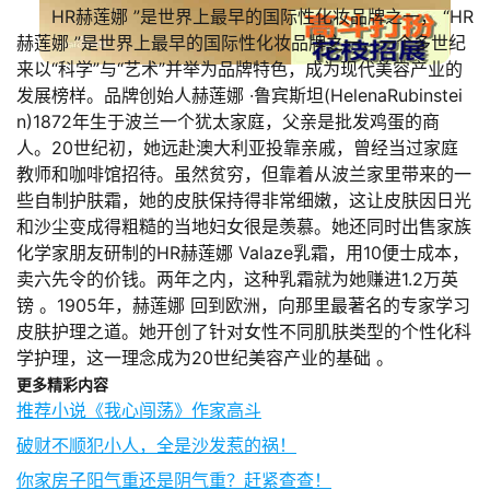
HR赫莲娜 ”是世界上最早的国际性化妆品牌之一， “HR
赫莲娜 ”是世界上最早的国际性化妆品牌之一，一个多世纪
来以“科学”与“艺术”并举为品牌特色，成为现代美容产业的
发展榜样。品牌创始人赫莲娜 ·鲁宾斯坦(HelenaRubinstei
n)1872年生于波兰一个犹太家庭，父亲是批发鸡蛋的商
人。20世纪初，她远赴澳大利亚投靠亲戚，曾经当过家庭
教师和咖啡馆招待。虽然贫穷，但靠着从波兰家里带来的一
些自制护肤霜，她的皮肤保持得非常细嫩，这让皮肤因日光
和沙尘变成得粗糙的当地妇女很是羡慕。她还同时出售家族
化学家朋友研制的HR赫莲娜 Valaze乳霜，用10便士成本，
卖六先令的价钱。两年之内，这种乳霜就为她赚进1.2万英
镑 。1905年，赫莲娜 回到欧洲，向那里最著名的专家学习
皮肤护理之道。她开创了针对女性不同肌肤类型的个性化科
学护理，这一理念成为20世纪美容产业的基础 。
更多精彩内容
推荐小说《我心闯荡》作家高斗
破财不顺犯小人，全是沙发惹的祸！
你家房子阳气重还是阴气重？赶紧查查！