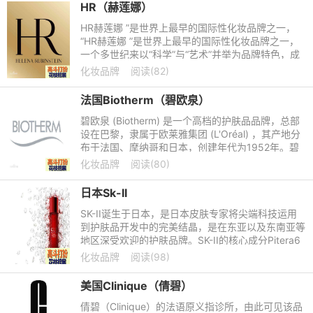
HR（赫莲娜）
HR赫莲娜 ”是世界上最早的国际性化妆品牌之一，
“HR赫莲娜 ”是世界上最早的国际性化妆品牌之一，
一个多世纪来以“科学”与“艺术”并举为品牌特色，成
为现代美容产业的发展榜样。品牌创始人赫莲娜 ·鲁
化妆品牌
阅读(82)
宾斯坦(Hel
法国Biotherm（碧欧泉）
碧欧泉 (Biotherm) 是一个高档的护肤品品牌，总部
设在巴黎，隶属于欧莱雅集团 (L'Oréal) ，其产地分
布于法国、摩纳哥和日本，创建年代为1952年。碧
欧泉 (Biotherm) 的产品均含有独特的矿泉活细胞因
化妆品牌
阅读(80)
子Life Plank
日本Sk-II
SK-II诞生于日本，是日本皮肤专家将尖端科技运用
到护肤品开发中的完美结晶，是在东亚以及东南亚等
地区深受欢迎的护肤品牌。SK-II的核心成分Pitera6
4活细胞酵母精华具有七大神奇功效。SK-II的专柜服
化妆品牌
阅读(98)
务采用肌肤测试，比
美国Clinique（倩碧）
倩碧（Clinique）的法语原义指诊所，由此可见该品