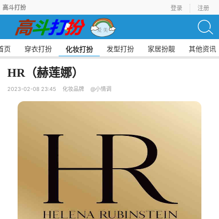
高斗打扮
登录
注册
首页
穿衣打扮
发型打扮
家居扮靓
其他资讯
化妆打扮
HR（赫莲娜）
2023-02-08 23:45
化妆品牌
@小情调