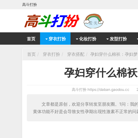
高斗打扮
首页
穿衣打扮
化妆打扮
发型打扮
首页
穿衣打扮
穿衣搭配
孕妇穿什么棉袄：孕妇梦
孕妇穿什么棉袄
高斗打扮
https://daban.gaodou.cc
文章都是原创，欢迎分享转发至朋友圈。1问：我
黄体功能不好是会导致女性孕期出现性激素不正常的问