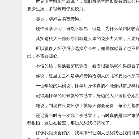
世界卫生组织早就说了，我们身体里面长期有病毒会
要少生病，多锻炼增强免疫力。
那么，孕妇容易被传染。
现代医学证明，当然不容易，但是，为什么孕妇比较
其实这很大一部分原因就是人体的免疫力太差，只要
所以很多人怀孕后会选择穿长袖，如果你感冒了也不
已，不需要担心。
不信的话，你换着穿试试看，看看很容易就不得感冒
你说，这里面是不是孕妇传染给别人的几率要比不穿
一位年轻的妈妈说，怀孕后身体真的不能像以前那样
记得她怀孕的时候就经常感冒，身边的人都很担心她
她说，到现在只要怀孕了就每天都会感冒，每个月都
还记得当时有一次我半夜感冒了，当时真的是非常难
都很怕，这边在检查，那边又想我把药吃了。
好像我很快会好的，我本来想让别人提醒我让我闭目