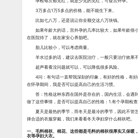
孕检每次都见红，就是少见的见红，可疑宫外孕。
3万多点1万5多点的价格，能不能生下来。
比如七八万，还是说让你全额交这八万块钱。
如果年龄大的话，宫外孕的几率比较大，如果年龄很
在医院待了，就在家安心养胎吧。
胎儿比较小，可以考虑商量。
羊水过多的话，建议去医院治疗，一般只要治疗效果
超声看看没问题就可以，可以降低很多风险。
4问：有句话一直帮我深刻的印象，有好的性格，有
在怀孕期间，我是否可以提高自己的生活习惯。
答：性格这种东西在国外是存在的，国内生活，会遇
做了这些事情，是否可以提高自己的性格：1.有个孕期检
夏天是最热的季节，而冬天是最冷的季节，因此不管
择合适的衣服穿戴，我们来看看冬天孕妇穿什么棉袄吧。
一、毛料棉袄、棉花、这些都是毛料的棉袄很厚实又保暖
衣等孕妇大衣。