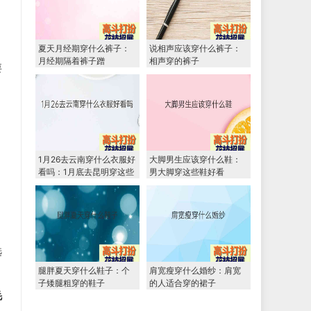
夏天月经期穿什么裤子：
说相声应该穿什么裤子：
月经期隔着裤子蹭
相声穿的裤子
要
1月26去云南穿什么衣服好
大脚男生应该穿什么鞋：
看吗：1月底去昆明穿这些
男大脚穿这些鞋好看
，
选
腿胖夏天穿什么鞋子：个
肩宽瘦穿什么婚纱：肩宽
子矮腿粗穿的鞋子
的人适合穿的裙子
毛