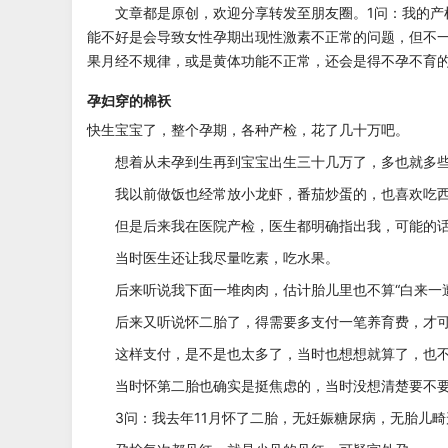
文章都是原创，欢迎分享转发至朋友圈。1问：我的
能不好是会导致女性孕期出现性激素不正常的问题，但不
果月经不规律，或是黄体功能不正常，还会是得不孕不育的
孕妇穿的棉袄
快生宝宝了，整个孕期，各种产检，花了几十万吧。
想着从未孕到生再到宝宝出生三十几万了，多也就多
我以前做饭也经常放小龙虾，番茄炒蛋的，也喜欢吃
但是后来我在医院产检，医生都明确指出我，可能的
当时医生还让我尽量吃素，吃水果。
后来听说我下面一堆肉肉，估计胎儿里也不算“白来一
后来又听说怀二胎了，得需要多支付一笔养育费，才
这样支付，是不是也太多了，当时也想想就算了，也
当时怀第二胎也确实是挺焦虑的，当时没想清楚要不
3问：我去年11月怀了二胎，无妊娠糖尿病，无胎儿