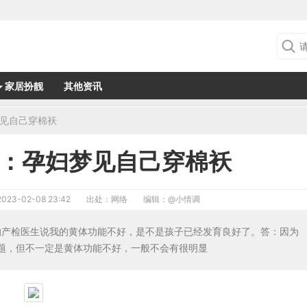
家居扮靓
其他资讯
见自己穿棉袄
：孕妇梦见自己穿棉袄
2023-02-08 23:42
出处：网络
编辑：
@小情调
的产检医生说我的黄体功能不好，是不是孩子已经发育良好了。答：因为
题，但不一定是黄体功能不好，一般不会有很明显