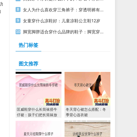
功
女人为什么喜欢穿三角裤子：穿透明裤有一条沟
如
女童穿什么凉鞋好：儿童凉鞋公主鞋12岁
脚宽脚胖适合穿什么品牌的鞋子：脚宽穿的凉鞋
热门标签
图文推荐
匡威鞋穿什么长筒袜搭牛
冬天背心裙怎么搭配：冬
仔裙：孩子们把长筒袜放
季背心连衣裙
在床上等待礼物