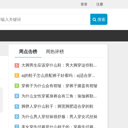
登录
注册
搜索
周点击榜
周热评榜
大脚男生应该穿什么鞋：男大脚穿这些鞋好看
aj的鞋子怎么搭配裤子好看吗：aj适合穿的裤子
穿裤子为什么会有褶皱：穿裤子膝盖有褶皱
为什么女性穿紧身裤会有三角：瑜伽裤勒出唇印
脚胖人穿什么鞋子：脚宽脚肥适合穿的鞋
为什么男人穿丝袜很舒服：男人穿女式丝袜
美女穿牛仔裤是什么样子的：穿着牛仔裤尿裤子