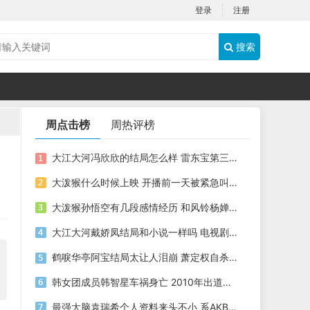
登录
注册
搜索
周点击榜
周热评榜
大江大河冯欣欣的结局怎么样 雷东宝第三任妻子也难逃离婚命运
大泼猴什么时候上映 开播前一天被紧急叫停具体时间未知
大泼猴孙悟空有几段感情经历 和风铃杨婵两段感情都没结果
大江大河戴娇凤结局和小说一样吗 电视剧结局比小说惨多了
鹤唳华亭阿宝结局太让人泪崩 萧定权自杀阿宝生下儿子也殉情
韩女团成员韩智星车祸身亡 2010年出道最近都活跃在电视剧电影和话剧等领域
最强大脑袁瑞希个人资料来头不小 系AKB48女团成员之一学霸一枚