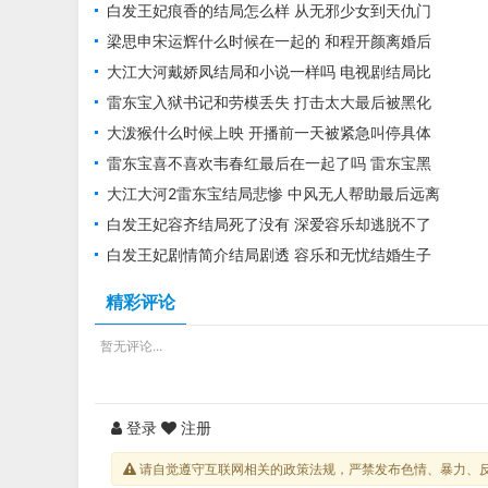
白发王妃痕香的结局怎么样 从无邪少女到天仇门
杀手
梁思申宋运辉什么时候在一起的 和程开颜离婚后
最终确定关系
大江大河戴娇凤结局和小说一样吗 电视剧结局比
小说惨多了
雷东宝入狱书记和劳模丢失 打击太大最后被黑化
大泼猴什么时候上映 开播前一天被紧急叫停具体
时间未知
雷东宝喜不喜欢韦春红最后在一起了吗 雷东宝黑
化韦春红注定悲剧收场
大江大河2雷东宝结局悲惨 中风无人帮助最后远离
他乡
白发王妃容齐结局死了没有 深爱容乐却逃脱不了
惨淡命运
白发王妃剧情简介结局剧透 容乐和无忧结婚生子
很幸福
精彩评论
暂无评论...
登录
注册
请自觉遵守互联网相关的政策法规，严禁发布色情、暴力、