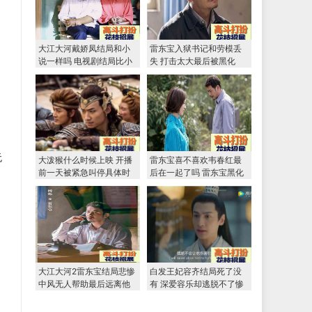
大江大河戴娇凤结局和小
雷东宝入狱书记和劳模丢
说一样吗 电视剧结局比小
失 打击太大最后被黑化
说惨多了
，
无
大泼猴什么时候上映 开播
雷东宝喜不喜欢韦春红最
前一天被紧急叫停具体时
后在一起了吗 雷东宝黑化
间未知
韦春红注定悲剧收场
大江大河2雷东宝结局悲惨
白发王妃容齐结局死了没
中风无人帮助最后远离他
有 深爱容乐却逃脱不了惨
乡
淡命运