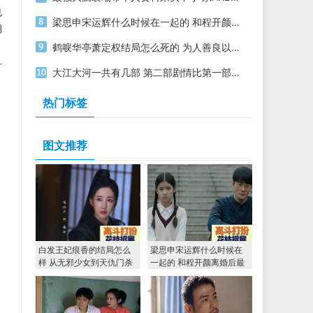
也
梁思申宋运辉什么时候在一起的 和程开颜离婚后最终确定关系
期
鹤唳华亭萧定权结局怎么死的 为人善良以自杀证清白
可
大江大河一共有几部 第二部剧情比第一部还精彩
热门标签
图文推荐
白发王妃痕香的结局怎么
梁思申宋运辉什么时候在
样 从无邪少女到天仇门杀
一起的 和程开颜离婚后最
手
终确定关系